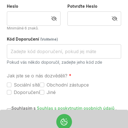
Heslo
Potvrďte Heslo
Minimálně 6 znaků.
Kód Doporučení
(volitelné)
Pokud vás někdo doporučil, zadejte jeho kód zde
Jak jste se o nás dozvěděli?
*
Sociální sítě
Obchodní zástupce
Doporučení
Jiné
Souhlasím s
Souhlas s poskytnutím osobních údajů
,
VOP
,
Souhlas se zpracováním recenze